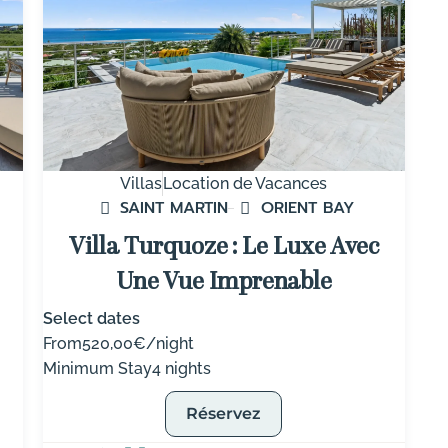
Villas
Location de Vacances
SAINT MARTIN
ORIENT BAY
Villa Turquoze : Le Luxe Avec
Une Vue Imprenable
Select dates
From
520,00€/night
Minimum Stay
4 nights
Réservez