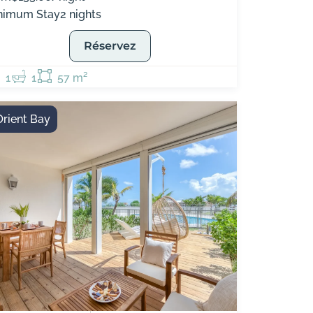
nimum Stay
2 nights
Réservez
1
1
57 m²
Orient Bay