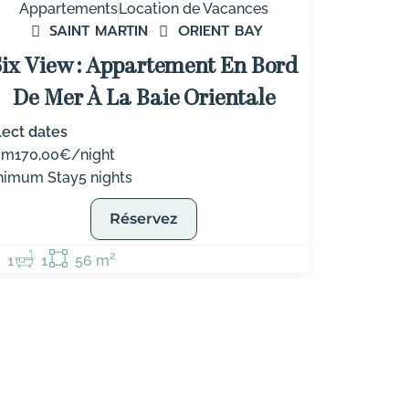
Appartements
Location de Vacances
SAINT MARTIN
ORIENT BAY
Six View : Appartement En Bord
De Mer À La Baie Orientale
lect dates
om
170,00€/night
nimum Stay
5 nights
Réservez
1
1
56 m²