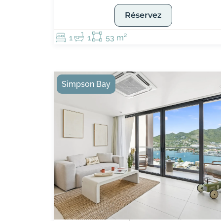
Réservez
1
1
53 m²
Simpson Bay