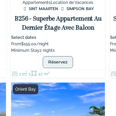
Appartements
Location de Vacances
SINT MAARTEN
SIMPSON BAY
B256 - Superbe Appartement Au
Dernier Étage Avec Balcon
Select dates
Se
From
$155.00/night
Fr
Minimum Stay
2 nights
Mi
Réservez
1
1
57 m²
Orient Bay