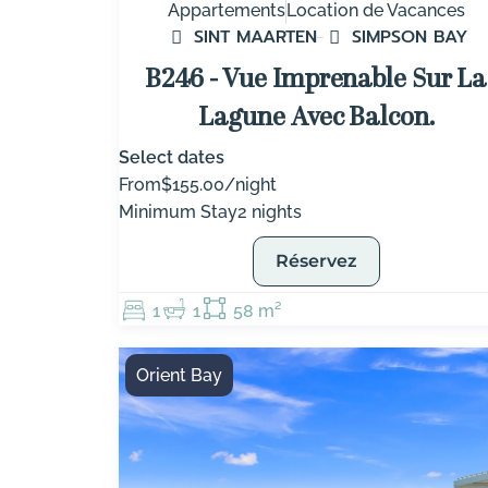
Appartements
Location de Vacances
SINT MAARTEN
SIMPSON BAY
B246 - Vue Imprenable Sur La
Lagune Avec Balcon.
Select dates
From
$155.00/night
Minimum Stay
2 nights
Réservez
1
1
58 m²
Orient Bay