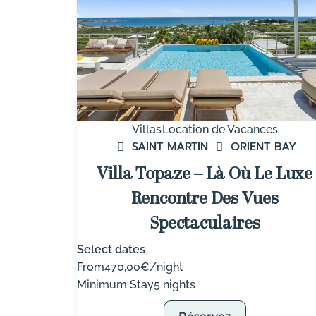
Villas
Location de Vacances
SAINT MARTIN
ORIENT BAY
Villa Topaze – Là Où Le Luxe
Rencontre Des Vues
Spectaculaires
Select dates
From
470,00€/night
Minimum Stay
5 nights