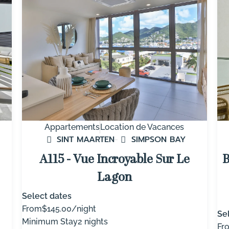
Appartements
Location de Vacances
SINT MAARTEN
SIMPSON BAY
A115 - Vue Incroyable Sur Le
B
Lagon
Select dates
From
$145.00/night
Se
Minimum Stay
2 nights
Fr