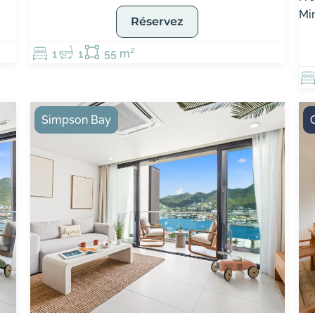
Mi
Réservez
1
1
55 m²
Simpson Bay