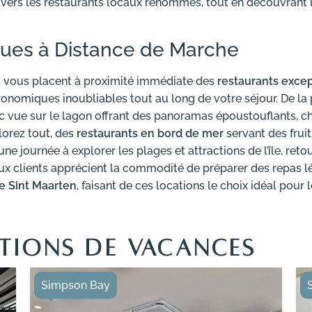
e vers les restaurants locaux renommés, tout en découvrant l
ues à Distance de Marche
 vous placent à proximité immédiate des
restaurants excep
ronomiques inoubliables tout au long de votre séjour. De la p
 vue sur le lagon offrant des panoramas époustouflants, ch
lorez tout, des
restaurants en bord de mer
servant des frui
 une journée à explorer les plages et attractions de l’île, r
clients apprécient la commodité de préparer des repas lég
e Sint Maarten
, faisant de ces locations le choix idéal pour
TIONS DE VACANCES
Simpson Bay