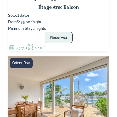
Étage Avec Balcon
Select dates
From
$155.00/night
Minimum Stay
2 nights
Réservez
1
1
57 m²
Orient Bay