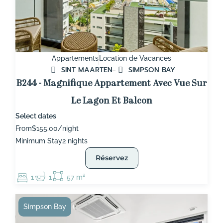
Appartements
Location de Vacances
SINT MAARTEN
SIMPSON BAY
B244 - Magnifique Appartement Avec Vue Sur
Le Lagon Et Balcon
Select dates
From
$155.00/night
Minimum Stay
2 nights
Réservez
1
1
57 m²
Simpson Bay