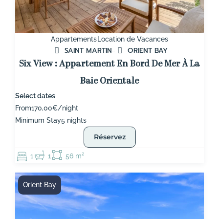
Appartements
Location de Vacances
SAINT MARTIN
ORIENT BAY
Six View : Appartement En Bord De Mer À La
Baie Orientale
Select dates
From
170,00€/night
Minimum Stay
5 nights
Réservez
1
1
56 m²
Orient Bay