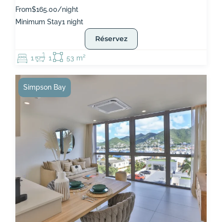
From
$165.00/night
Minimum Stay
1 night
Réservez
1
1
53 m²
Simpson Bay