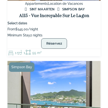
Appartements
Location de Vacances
SINT MAARTEN
SIMPSON BAY
A115 - Vue Incroyable Sur Le Lagon
Select dates
From
$145.00/night
Minimum Stay
2 nights
Réservez
1
1
55 m²
Simpson Bay