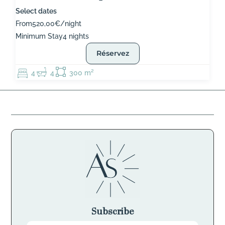
Select dates
From
520,00€/night
Minimum Stay
4 nights
Réservez
4
4
300 m²
Subscribe