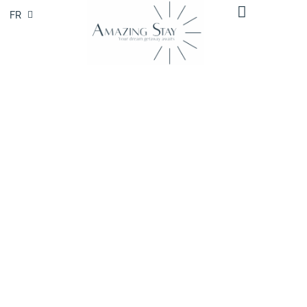
FR
EN