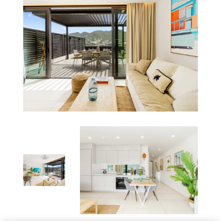
Cuisine : Une cuisine entièrement équipée avec tout
le nécessaire pour vos besoins culinaires — plaques
de cuisson, four, lave-vaisselle, micro-ondes, et plus
encore.
Espace de Vie & Accès Extérieur :
Un espace de vie chaleureux, idéal pour se détendre ou
passer des moments de qualité. Sortez dans votre jardin
privé, un espace paisible parfait pour un café matinal, un
repas en plein air ou simplement profiter de l’air frais.
Avantages & Services
Résidents :
Parking privé sur place
Sécurité 24h/24 pour une tranquillité d’esprit
Appartement entièrement climatisé