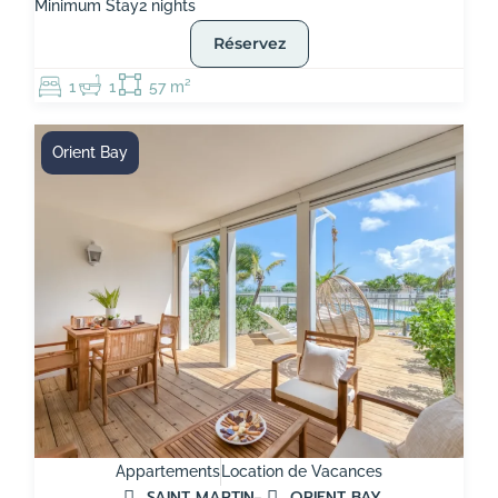
Minimum Stay
2 nights
Réservez
1
1
57 m²
Orient Bay
Appartements
Location de Vacances
SAINT MARTIN
ORIENT BAY