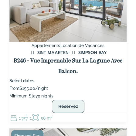
Appartements
Location de Vacances
SINT MAARTEN
SIMPSON BAY
B246 - Vue Imprenable Sur La Lagune Avec
Balcon.
Select dates
From
$155.00/night
Minimum Stay
2 nights
Réservez
1
1
58 m²
Simpson Bay