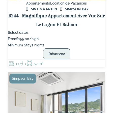
Appartements
Location de Vacances
SINT MAARTEN
SIMPSON BAY
B244 - Magnifique Appartement Avec Vue Sur
Le Lagon Et Balcon
Select dates
From
$155.00/night
Minimum Stay
2 nights
Réservez
1
1
57 m²
Simpson Bay