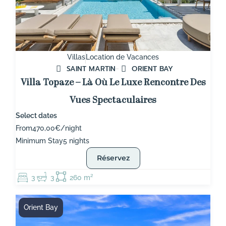
Villas
Location de Vacances
SAINT MARTIN
ORIENT BAY
Villa Topaze – Là Où Le Luxe Rencontre Des
Vues Spectaculaires
Select dates
From
470,00€/night
Minimum Stay
5 nights
Réservez
3
3
260 m²
Orient Bay