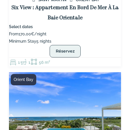
Six View : Appartement En Bord De Mer À La
Baie Orientale
Select dates
From
170,00€/night
Minimum Stay
5 nights
Réservez
1
1
56 m²
Orient Bay