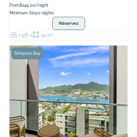
From
$145.00/night
Minimum Stay
2 nights
Réservez
1
1
55 m²
Simpson Bay