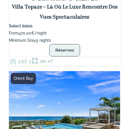
Villa Topaze – Là Où Le Luxe Rencontre Des
Vues Spectaculaires
Select dates
From
470,00€/night
Minimum Stay
5 nights
Réservez
3
3
260 m²
Orient Bay