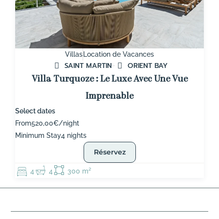
Villas
Location de Vacances
SAINT MARTIN
ORIENT BAY
Villa Turquoze : Le Luxe Avec Une Vue
Imprenable
Select dates
From
520,00€/night
Minimum Stay
4 nights
Réservez
4
4
300 m²