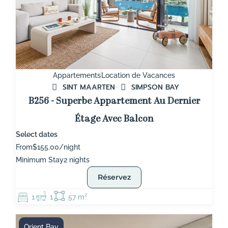
Appartements
Location de Vacances
SINT MAARTEN
SIMPSON BAY
B256 - Superbe Appartement Au Dernier
Étage Avec Balcon
Select dates
From
$155.00/night
Minimum Stay
2 nights
Réservez
1
1
57 m²
Orient Bay