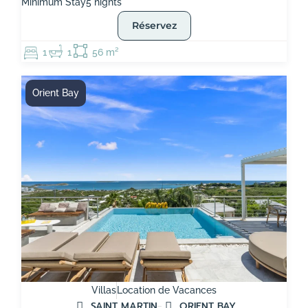
Minimum Stay
5 nights
Réservez
1
1
56 m²
Orient Bay
Villas
Location de Vacances
SAINT MARTIN
ORIENT BAY