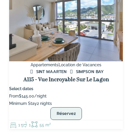
Appartements
Location de Vacances
SINT MAARTEN
SIMPSON BAY
A115 - Vue Incroyable Sur Le Lagon
Select dates
From
$145.00/night
Minimum Stay
2 nights
Réservez
1
1
55 m²