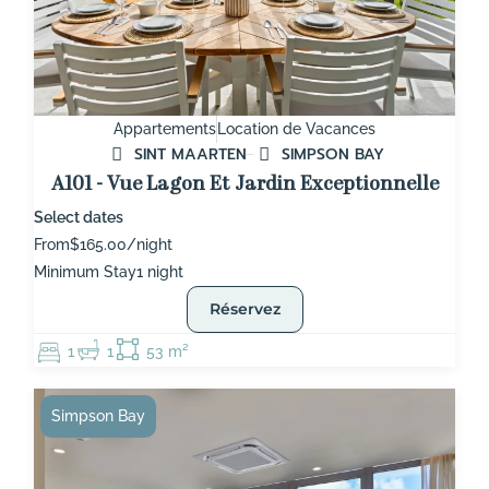
Appartements
Location de Vacances
SINT MAARTEN
SIMPSON BAY
A101 - Vue Lagon Et Jardin Exceptionnelle
Select dates
From
$165.00/night
Minimum Stay
1 night
Réservez
1
1
53 m²
Simpson Bay