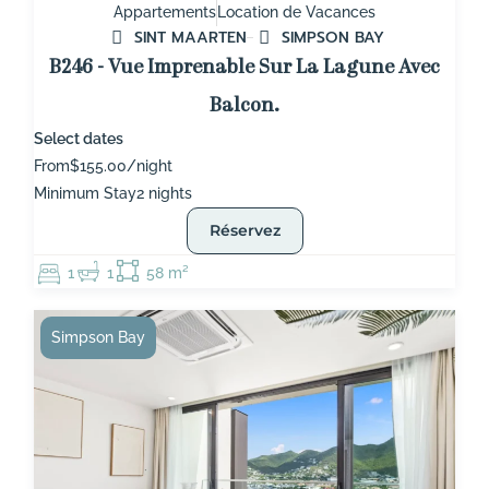
Appartements
Location de Vacances
SINT MAARTEN
SIMPSON BAY
B246 - Vue Imprenable Sur La Lagune Avec
Balcon.
Select dates
From
$155.00/night
Minimum Stay
2 nights
Réservez
1
1
58 m²
Simpson Bay