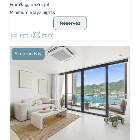
From
$155.00/night
Minimum Stay
2 nights
Réservez
1
1
57 m²
Simpson Bay