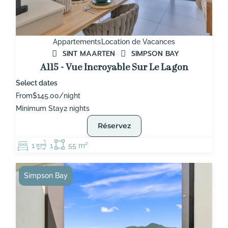
Appartements
Location de Vacances
SINT MAARTEN
SIMPSON BAY
A115 - Vue Incroyable Sur Le Lagon
Select dates
From
$145.00/night
Minimum Stay
2 nights
Réservez
1
1
55 m²
Simpson Bay