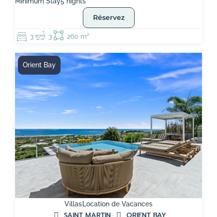
Minimum Stay
5 nights
Réservez
3
3
260 m²
Orient Bay
Villas
Location de Vacances
SAINT MARTIN
ORIENT BAY