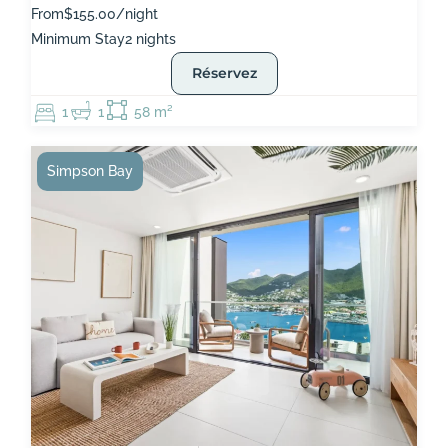
From
$155.00/night
Minimum Stay
2 nights
Réservez
1
1
58 m²
Simpson Bay