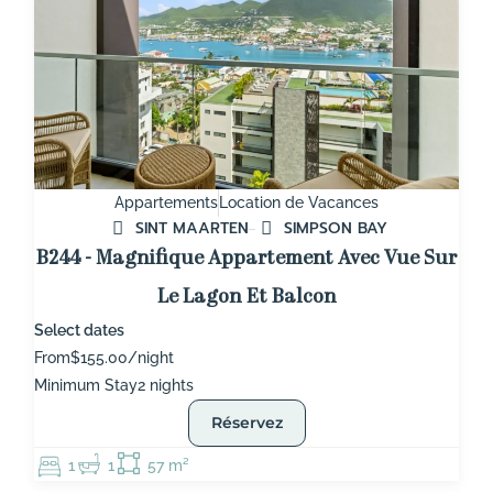
Appartements
Location de Vacances
SINT MAARTEN
SIMPSON BAY
B244 - Magnifique Appartement Avec Vue Sur
Le Lagon Et Balcon
Select dates
From
$155.00/night
Minimum Stay
2 nights
Réservez
1
1
57 m²