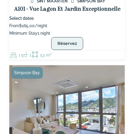
SINT MAARTEN
SIMPSON BAY
A101 - Vue Lagon Et Jardin Exceptionnelle
Select dates
From
$165.00/night
Minimum Stay
1 night
Réservez
1
1
53 m²
Simpson Bay