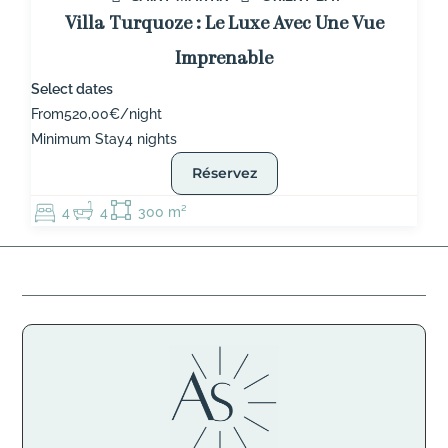
Villa Turquoze : Le Luxe Avec Une Vue
Imprenable
Select dates
From
520,00€/night
Minimum Stay
4 nights
Réservez
4
4
300 m²