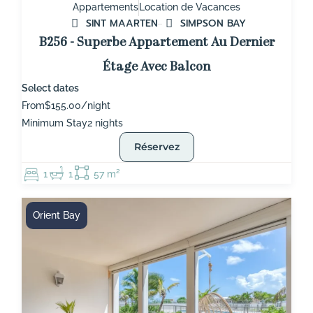
Appartements
Location de Vacances
SINT MAARTEN
SIMPSON BAY
B256 - Superbe Appartement Au Dernier
Étage Avec Balcon
Select dates
From
$155.00/night
Minimum Stay
2 nights
Réservez
1
1
57 m²
Orient Bay