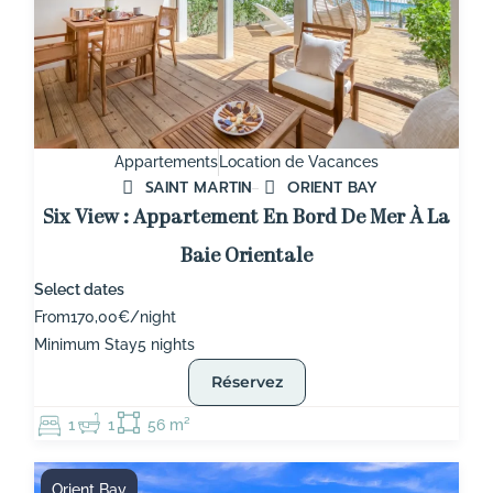
Appartements
Location de Vacances
SAINT MARTIN
ORIENT BAY
Six View : Appartement En Bord De Mer À La
Baie Orientale
Select dates
From
170,00€/night
Minimum Stay
5 nights
Réservez
1
1
56 m²
Orient Bay